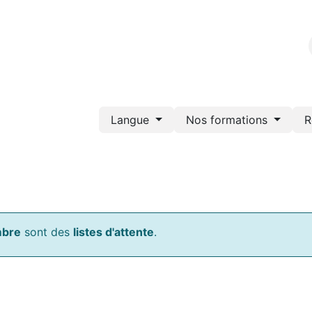
Nos formations
Portail de documents
Webshop
Bl
Langue
Nos formations
R
mbre
sont des
listes d'attente
.