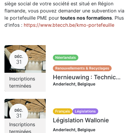
siège social de votre société est situé en Région
flamande, vous pouvez demander une subvention via
le portefeuille PME pour
toutes nos formations
. Plus
d'infos :
https://www.btecch.be/kmo-portefeuille
DÉC.
Néerlandais
31
Renouvellements & Recyclages
Hernieuwing : Technicus brandstoffen (L/G) Wallonië
Inscriptions
Anderlecht
,
Belgique
terminées
DÉC.
Français
Législations
31
Législation Wallonie
Inscriptions
Anderlecht
,
Belgique
terminées