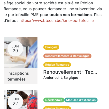
siège social de votre société est situé en Région
flamande, vous pouvez demander une subvention via
le portefeuille PME pour
toutes nos formations
. Plus
d'infos :
https://www.btecch.be/kmo-portefeuille
JUIN
Français
29
Renouvellements & Recyclages
Région flamande
Renouvellement : Technicien en combustibles (L/G) Flandre | 29-30 juin 2026 (16 heures)
Inscriptions
Anderlecht
,
Belgique
terminées
JUIN
Néerlandais
Modules d'extension
22
Région flamande