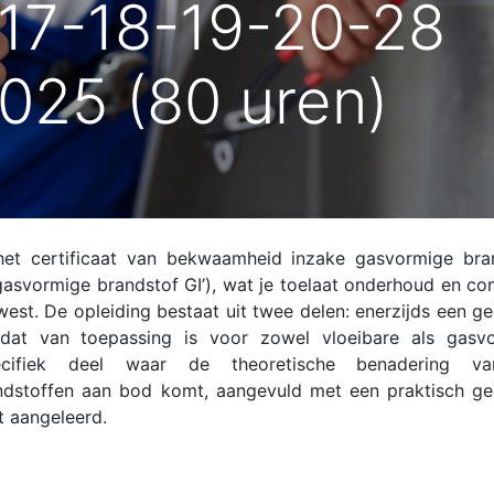
-17-18-19-20-28
025 (80 uren)
het certificaat van bekwaamheid inzake gasvormige bra
gasvormige brandstof GI’), wat je toelaat onderhoud en con
west. De opleiding bestaat uit twee delen: enerzijds een ge
dat van toepassing is voor zowel vloeibare als gasv
ecifiek deel waar de theoretische benadering v
ndstoffen aan bod komt, aangevuld met een praktisch ge
t aangeleerd.