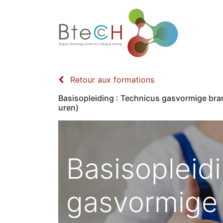
Accueil
Retour aux formations
Basisopleiding : Technicus gasvormige br
uren)
Basisopleid
gasvormige 