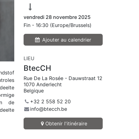
vendredi 28 novembre 2025
Fin -
16:30
(
Europe/Brussels
)
Ajouter au calendrier
LIEU
BtecCH
ndstof
Rue De La Rosée - Dauwstraat 12
troles
1070 Anderlecht
deelte
Belgique
ormige
+32 2 558 52 20
an de
info@btecch.be
deelte
Obtenir l'itinéraire