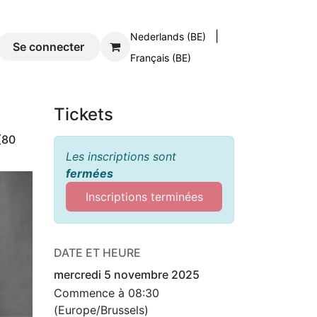
|
Nederlands (BE)
og
Se connecter
Contact
Français (BE)
Tickets
(80
Les inscriptions sont
fermées
Inscriptions terminées
DATE ET HEURE
-
mercredi 5 novembre 2025
Commence à
08:30
(
Europe/Brussels
)