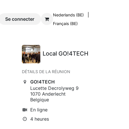
|
Nederlands (BE)
og
Se connecter
Contact
Français (BE)
Local GO!4TECH
DÉTAILS DE LA RÉUNION
GO!4TECH
Lucette Decrolyweg 9
1070 Anderlecht
Belgique
En ligne
4 heures