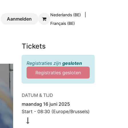
|
Nederlands (BE)
og
Aanmelden
Contact
Français (BE)
Tickets
Registraties zijn
gesloten
Registraties gesloten
DATUM & TIJD
maandag 16 juni 2025
Start -
08:30
(
Europe/Brussels
)