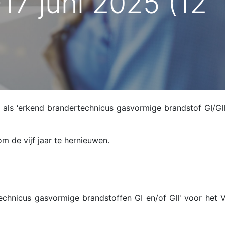
6-17 juni 2025 (12
 als ‘erkend brandertechnicus gasvormige brandstof GI/GII
om de vijf jaar te hernieuwen.
technicus gasvormige brandstoffen GI en/of GII' voor het 