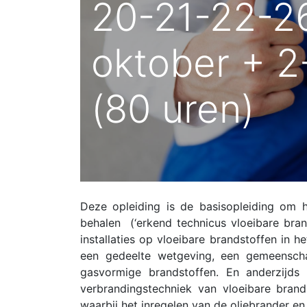
20-21-22-2
oktober + 
(80 uren)
Deze opleiding is de basisopleiding om h
behalen (‘erkend technicus vloeibare bran
installaties op vloeibare brandstoffen in 
een gedeelte wetgeving, een gemeenscha
gasvormige brandstoffen. En anderzijds
verbrandingstechniek van vloeibare bran
waarbij het inregelen van de oliebrander e