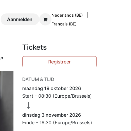
|
Nederlands (BE)
og
Aanmelden
Contact
Français (BE)
Tickets
er
Registreer
DATUM & TIJD
maandag 19 oktober 2026
Start -
08:30
(
Europe/Brussels
)
dinsdag 3 november 2026
Einde -
16:30
(
Europe/Brussels
)