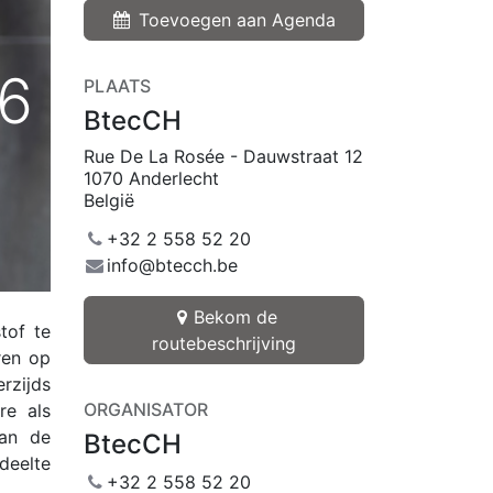
Toevoegen aan Agenda
26
PLAATS
BtecCH
Rue De La Rosée - Dauwstraat 12
1070 Anderlecht
België
+32 2 558 52 20
info@btecch.be
Bekom de
tof te
routebeschrijving
ren op
rzijds
ORGANISATOR
re als
van de
BtecCH
deelte
+32 2 558 52 20