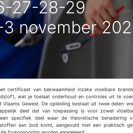
6-27-28-29
2-3 november 20
et certificaat van bekwaamheid inzake vloeibare brands
dstof’), wat je toelaat onderhoud en controles uit te voe
het Vlaams Gewest. De opleiding bestaat uit twee delen: ene
ppelijk deel dat van toepassing is voor zowel vloeiba
 een specifiek deel waar de theoretische benadering 
dstoffen aan bod komt, aangevuld met een praktisch ge
n de foutopsporing worden aangeleerd.