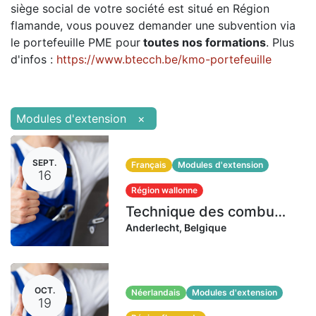
siège social de votre société est situé en Région
flamande, vous pouvez demander une subvention via
le portefeuille PME pour
toutes nos formations
. Plus
d'infos :
https://www.btecch.be/kmo-portefeuille
Modules d'extension
×
SEPT.
Français
Modules d'extension
16
Région wallonne
Technique des combustibles gazeux GI | 16-22-24-28-30 septembre 2026 (40 heures)
Anderlecht
,
Belgique
OCT.
Néerlandais
Modules d'extension
19