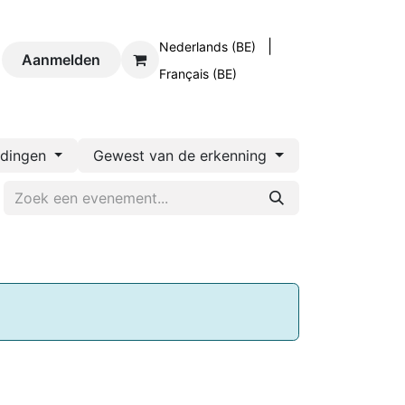
|
Nederlands (BE)
og
Aanmelden
Contact
Français (BE)
idingen
Gewest van de erkenning