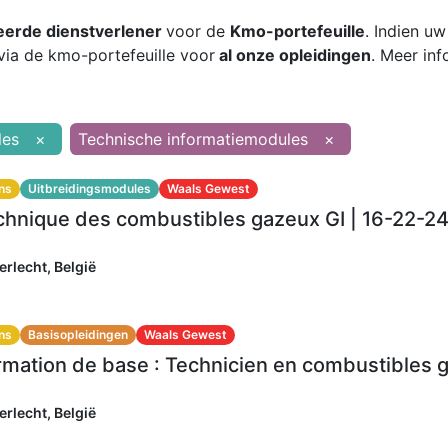
eerde dienstverlener
voor de
Kmo-portefeuille
. Indien u
via de kmo-portefeuille voor
al onze opleidingen
. Meer inf
les
×
Technische informatiemodules
×
ns
Uitbreidingsmodules
Waals Gewest
erlecht
,
België
ns
Basisopleidingen
Waals Gewest
erlecht
,
België