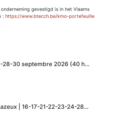
w onderneming gevestigd is in het Vlaams
o :
https://www.btecch.be/kmo-portefeuille
Technique des combustibles gazeux GI | 16-22-24-28-30 septembre 2026 (40 heures)
Formation de base : Technicien en combustibles gazeux | 16-17-21-22-23-24-28-29-30 septembre 2026 (72 heures)