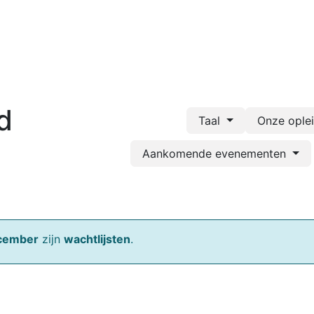
Opleidingsaanbod
Documentenportaal
Webshop
Bl
d
Taal
Onze ople
Aankomende evenementen
cember
zijn
wachtlijsten
.