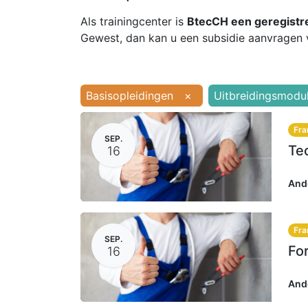
Als trainingcenter is
BtecCH een geregistr
Gewest, dan kan u een subsidie aanvragen 
Basisopleidingen
×
Uitbreidingsmodu
Fra
SEP.
16
And
Fra
SEP.
16
And