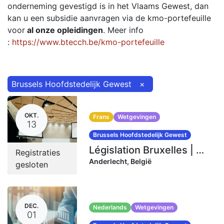
onderneming gevestigd is in het Vlaams Gewest, dan
kan u een subsidie aanvragen via de kmo-portefeuille
voor
al onze opleidingen
. Meer info
:
https://www.btecch.be/kmo-portefeuille
Brussels Hoofdstedelijk Gewest
×
OKT.
Frans
Wetgevingen
13
Brussels Hoofdstedelijk Gewest
Législation Bruxelles | 13-14-15 octobre 2025 (20 heures)
Registraties
Anderlecht
,
België
gesloten
DEC.
Nederlands
Wetgevingen
01