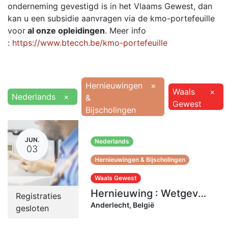
onderneming gevestigd is in het Vlaams Gewest, dan
kan u een subsidie aanvragen via de kmo-portefeuille
voor
al onze opleidingen
. Meer info
:
https://www.btecch.be/kmo-portefeuille
Hernieuwingen
×
Waals
×
Nederlands
×
&
Gewest
Bijscholingen
JUN.
Nederlands
03
Hernieuwingen & Bijscholingen
Waals Gewest
Hernieuwing : Wetgeving Wallonië | 3-4 juni 2026 (12 uren)
Registraties
Anderlecht
,
België
gesloten