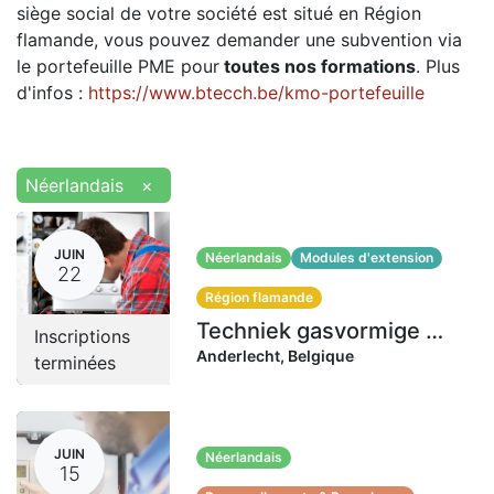
siège social de votre société est situé en Région
flamande, vous pouvez demander une subvention via
le portefeuille PME pour
toutes nos formations
. Plus
d'infos :
https://www.btecch.be/kmo-portefeuille
Néerlandais
×
JUIN
Néerlandais
Modules d'extension
22
Région flamande
Techniek gasvormige brandstoffen GII | 22-23-24-25 juni 2026 (32 uren)
Inscriptions
Anderlecht
,
Belgique
terminées
JUIN
Néerlandais
15