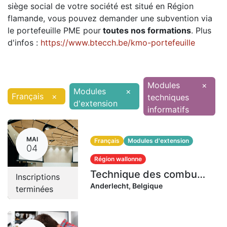
siège social de votre société est situé en Région
flamande, vous pouvez demander une subvention via
le portefeuille PME pour
toutes nos formations
. Plus
d'infos :
https://www.btecch.be/kmo-portefeuille
Modules
×
Modules
×
Français
×
techniques
d'extension
informatifs
MAI
Français
Modules d'extension
04
Région wallonne
Technique des combustibles liquides | 4-7-12-13-19 mai 2026 (40 heures)
Inscriptions
Anderlecht
,
Belgique
terminées