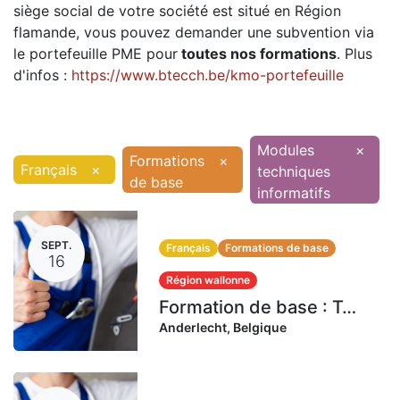
siège social de votre société est situé en Région
flamande, vous pouvez demander une subvention via
le portefeuille PME pour
toutes nos formations
. Plus
d'infos :
https://www.btecch.be/kmo-portefeuille
Modules
×
Formations
×
Français
×
techniques
de base
informatifs
SEPT.
Français
Formations de base
16
Région wallonne
Formation de base : Technicien en combustibles gazeux | 16-17-21-22-23-24-28-29-30 septembre 2026 (72 heures)
Anderlecht
,
Belgique