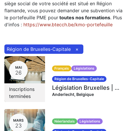
siège social de votre société est situé en Région
flamande, vous pouvez demander une subvention via
le portefeuille PME pour
toutes nos formations
. Plus
d'infos :
https://www.btecch.be/kmo-portefeuille
Région de Bruxelles-Capitale
×
MAI
Français
Législations
26
Région de Bruxelles-Capitale
Législation Bruxelles | 26-27-28 mai 2026 (20 heures)
Inscriptions
Anderlecht
,
Belgique
terminées
MARS
Néerlandais
Législations
23