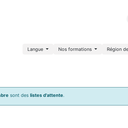
Nos formations
Portail de documents
Webshop
Bl
Langue
Nos formations
Région d
mbre
sont des
listes d'attente
.