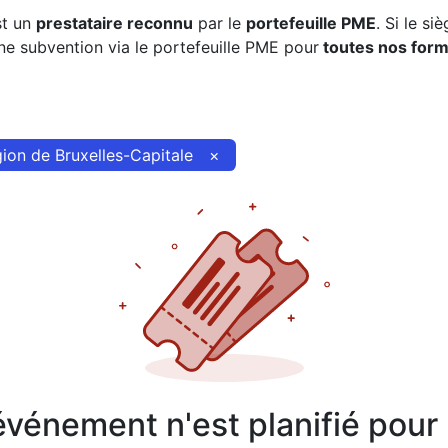
st un
prestataire reconnu
par le
portefeuille PME
. Si le si
 subvention via le portefeuille PME pour
toutes nos form
ion de Bruxelles-Capitale
×
vénement n'est planifié pour l