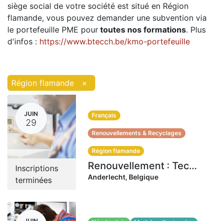
siège social de votre société est situé en Région
flamande, vous pouvez demander une subvention via
le portefeuille PME pour
toutes nos formations
. Plus
d'infos :
https://www.btecch.be/kmo-portefeuille
Région flamande
×
JUIN
Français
29
Renouvellements & Recyclages
Région flamande
Renouvellement : Technicien en combustibles (L/G) Flandre | 29-30 juin 2026 (16 heures)
Inscriptions
Anderlecht
,
Belgique
terminées
JUIN