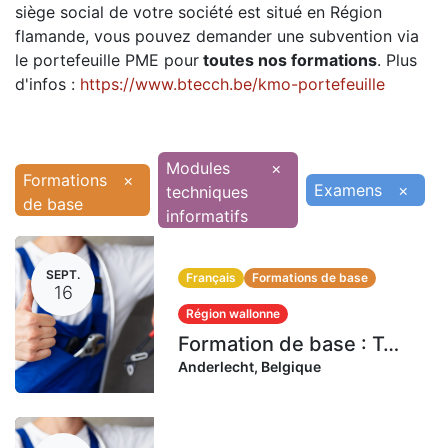
siège social de votre société est situé en Région
flamande, vous pouvez demander une subvention via
le portefeuille PME pour
toutes nos formations
. Plus
d'infos :
https://www.btecch.be/kmo-portefeuille
Modules
×
Formations
×
Examens
×
techniques
de base
informatifs
SEPT.
Français
Formations de base
16
Région wallonne
Formation de base : Technicien en combustibles gazeux | 16-17-21-22-23-24-28-29-30 septembre 2026 (72 heures)
Anderlecht
,
Belgique