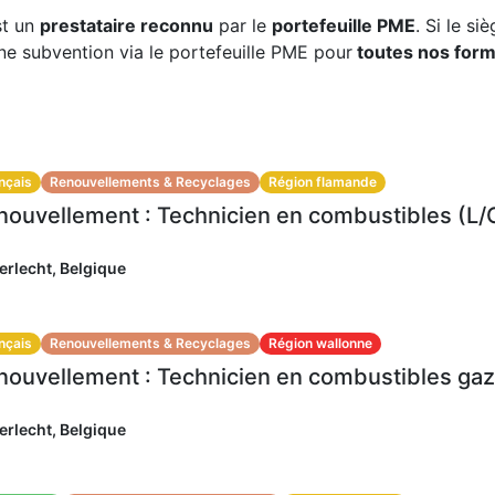
st un
prestataire reconnu
par le
portefeuille PME
. Si le si
 subvention via le portefeuille PME pour
toutes nos form
nçais
Renouvellements & Recyclages
Région flamande
erlecht
,
Belgique
nçais
Renouvellements & Recyclages
Région wallonne
erlecht
,
Belgique