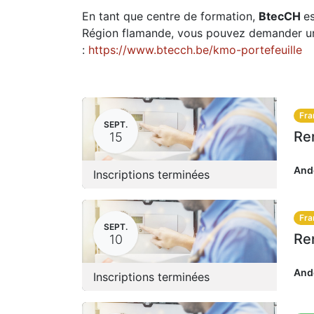
En tant que centre de formation,
BtecCH
e
Région flamande, vous pouvez demander une
:
https://www.btecch.be/kmo-portefeuille
Fra
SEPT.
15
And
Inscriptions terminées
Fra
SEPT.
10
And
Inscriptions terminées