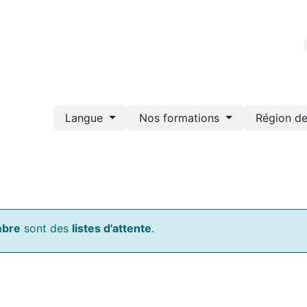
Nos formations
Portail de documents
Webshop
Bl
Langue
Nos formations
Région de
mbre
sont des
listes d'attente
.