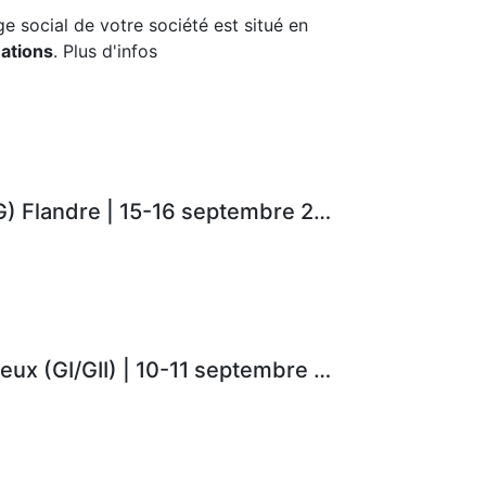
ège social de votre société est situé en
ations
. Plus d'infos
Renouvellement : Technicien en combustibles (L/G) Flandre | 15-16 septembre 2025 (16 heures)
Renouvellement : Technicien en combustibles gazeux (GI/GII) | 10-11 septembre 2025 (12 heures)