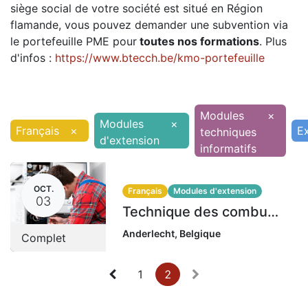
siège social de votre société est situé en Région
flamande, vous pouvez demander une subvention via
le portefeuille PME pour
toutes nos formations
. Plus
d'infos :
https://www.btecch.be/kmo-portefeuille
Modules
×
Modules
×
Français
×
E
techniques
d'extension
informatifs
OCT.
Français
Modules d'extension
03
Technique des combustibles gazeux GI | 3-7-9-10-15 octobre 2024
Anderlecht
,
Belgique
Complet
1
2